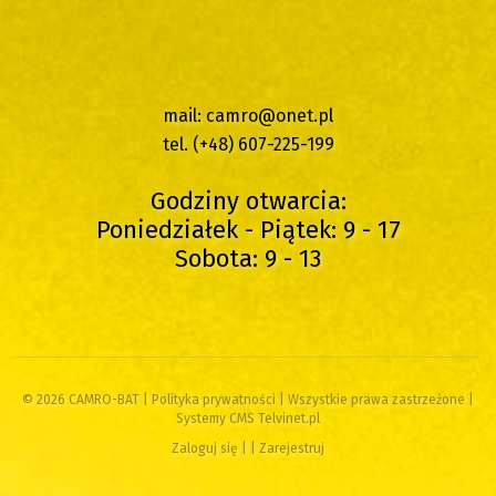
mail:
camro@onet.pl
tel. (+48) 607-225-199
Godziny otwarcia:
Poniedziałek - Piątek: 9 - 17
Sobota: 9 - 13
© 2026 CAMRO-BAT |
Polityka prywatności
| Wszystkie prawa zastrzeżone |
Systemy CMS Telvinet.pl
Zaloguj się
| |
Zarejestruj